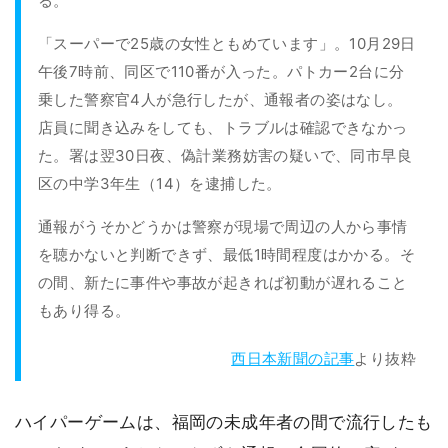
る。
「スーパーで25歳の女性ともめています」。10月29日
午後7時前、同区で110番が入った。パトカー2台に分
乗した警察官4人が急行したが、通報者の姿はなし。
店員に聞き込みをしても、トラブルは確認できなかっ
た。署は翌30日夜、偽計業務妨害の疑いで、同市早良
区の中学3年生（14）を逮捕した。
通報がうそかどうかは警察が現場で周辺の人から事情
を聴かないと判断できず、最低1時間程度はかかる。そ
の間、新たに事件や事故が起きれば初動が遅れること
もあり得る。
西日本新聞の記事
より抜粋
ハイパーゲームは、福岡の未成年者の間で流行したも